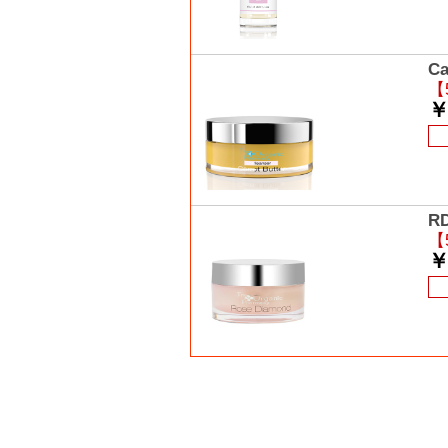
C
【
￥
R
【
￥