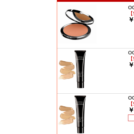
O
【
￥
O
【
￥
O
【
￥