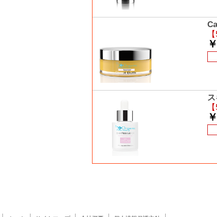
C
【
￥
ス
【
￥