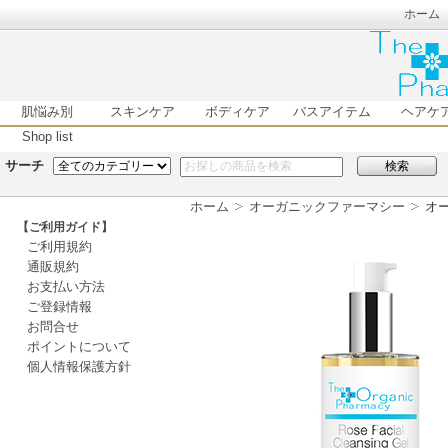
ホーム
肌悩み別
スキンケア
ボディケア
バスアイテム
ヘアケ
Shop list
サーチ
検索
ホーム
オーガニックファーマシー
オー
【ご利用ガイド】
ご利用規約
通販規約
お支払い方法
ご登録情報
お問合せ
ポイントについて
個人情報保護方針