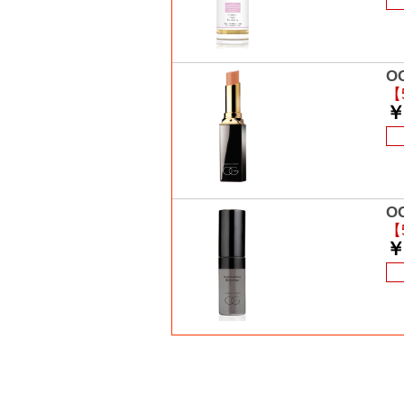
O
【
￥
O
【
￥