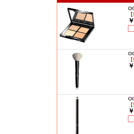
O
【
￥
O
【
￥
O
【
￥