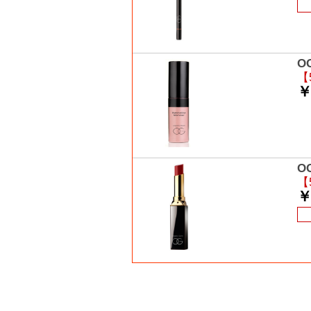
O
【
￥
O
【
￥