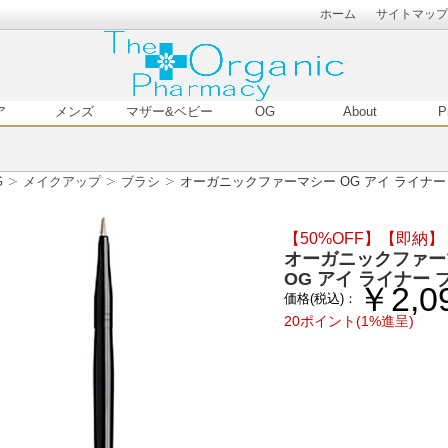
ホーム
サイトマップ
ア
メンズ
マザー&ベビー
OG
About
P
G
メイクアップ
ブラシ
オーガニックファーマシー OG アイ ライナー
【50%OFF】
【即納】
オーガニックファー
OG アイ ライナー 
￥2,0
価格(税込)：
20ポイント(1%進呈)