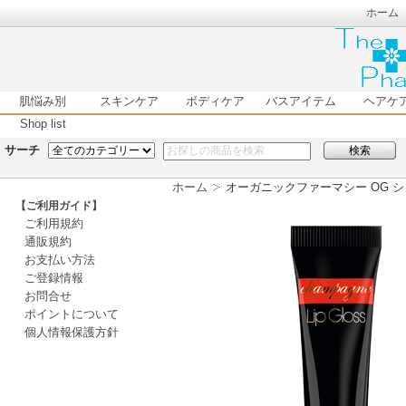
ホーム
肌悩み別
スキンケア
ボディケア
バスアイテム
ヘアケ
Shop list
サーチ
検索
ホーム
オーガニックファーマシー OG シャ
【ご利用ガイド】
ご利用規約
通販規約
お支払い方法
ご登録情報
お問合せ
ポイントについて
個人情報保護方針