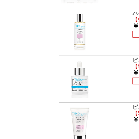
ハ
【
￥
ビ
【
￥
ピ
【
￥