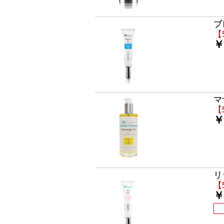
ブ
【
￥
マ
【
￥
リ
【
￥