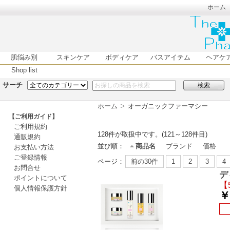
ホーム
肌悩み別
スキンケア
ボディケア
バスアイテム
ヘアケ
Shop list
サーチ
検索
ホーム
オーガニックファーマシー
【ご利用ガイド】
ご利用規約
128
件が取扱中です。(121～128件目)
通販規約
並び順：
商品名
ブランド
価格
お支払い方法
ご登録情報
ページ：
前の30件
1
2
3
4
お問合せ
デ
ポイントについて
【
個人情報保護方針
￥