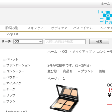
ホーム
肌悩み別
スキンケア
ボディケア
バスアイテム
ヘアケ
Shop list
サーチ
検索
ホーム
OG
メイクアップ
コンシー
パレット
ファンデーション
2
件が取扱中です。(1～2件目)
並び順：
商品名
ブランド
価格
コンシーラー
パウダー
ページ：
1
アイメイク
O
チーク
【
￥
リップ
ブラシ