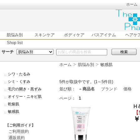
ホーム
肌悩み別
スキンケア
ボディケア
バスアイテム
ヘアケ
Shop list
サーチ
検索
ホーム
肌悩み別
敏感肌
シワ・たるみ
シミ・くすみ
5
件が取扱中です。(1～5件目)
並び順：
商品名
ブランド
価格
毛穴の開き・黒ずみ
オイリー・ニキビ肌
ページ：
1
乾燥肌
H
敏感肌
【
￥
【ご利用ガイド】
ご利用規約
通販規約