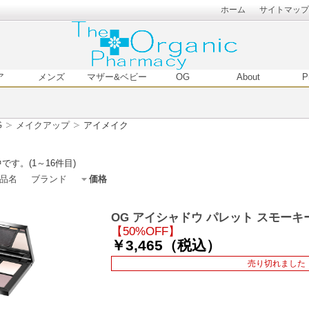
ホーム
サイトマップ
ア
メンズ
マザー&ベビー
OG
About
P
G
メイクアップ
アイメイク
です。(1～16件目)
品名
ブランド
価格
OG アイシャドウ パレット スモーキー
【50%OFF】
￥3,465（税込）
売り切れました