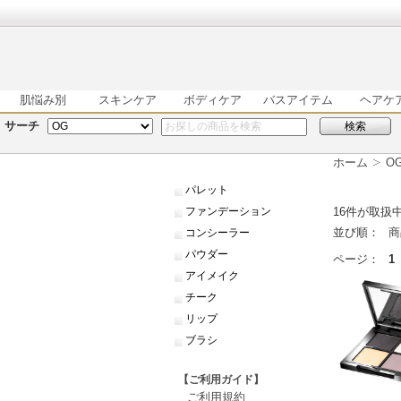
肌悩み別
スキンケア
ボディケア
バスアイテム
ヘアケ
サーチ
検索
ホーム
O
パレット
ファンデーション
16
件が取扱中
並び順：
商
コンシーラー
パウダー
ページ：
1
アイメイク
チーク
リップ
ブラシ
【ご利用ガイド】
ご利用規約